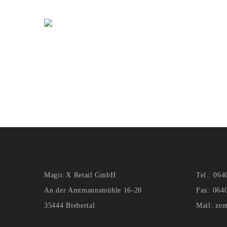
Magic X Retail GmbH
Tel.: 064
An der Amtmannsmühle 16-20
Fax: 064
35444 Biebertal
Mail: ze