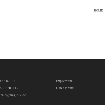
HOME
09 / 820-0
Impressum
09 / 820-133
Datenschutz
ntrale@magic-x.de